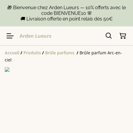
🎁 Bienvenue chez Arden Lueurs — 10% offerts avec le
code BIENVENUE10 🌸
🚚 Livraison offerte en point relais dès 50€
Arden Lueurs
Accueil
/
Produits
/
Brûle parfums
/
Brûle parfum Arc-en-
ciel