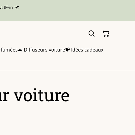
NUE10 🌸
rfumées
🚗 Diffuseurs voiture
💝 Idées cadeaux
r voiture