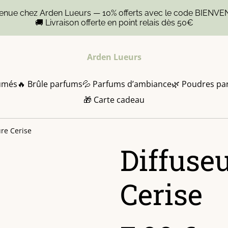
venue chez Arden Lueurs — 10% offerts avec le code BIENVE
🚚 Livraison offerte en point relais dès 50€
Arden Lueurs
umés
🔥 Brûle parfums
💦 Parfums d’ambiance
🌿 Poudres pa
🎁 Carte cadeau
ure Cerise
Diffuseu
Cerise