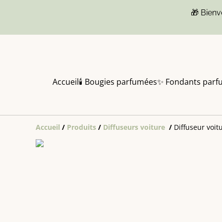
🎁 Bien
Accueil
🕯️ Bougies parfumées
✨ Fondants parf
Accueil
/
Produits
/
Diffuseurs voiture
/
Diffuseur voit