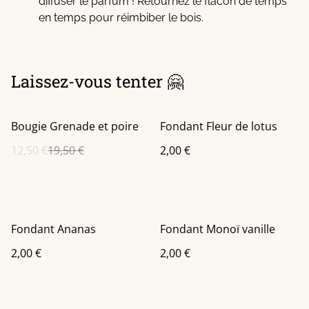
diffuser le parfum ! Retournez le flacon de temps
en temps pour réimbiber le bois.
Laissez-vous tenter 🤗
%
Bougie Grenade et poire
Fondant Fleur de lotus
12,50 €
19,50 €
2,00 €
Fondant Ananas
Fondant Monoï vanille
2,00 €
2,00 €