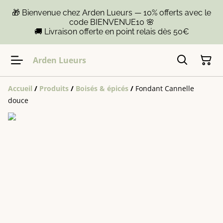
🎁 Bienvenue chez Arden Lueurs — 10% offerts avec le
code BIENVENUE10 🌸
🚚 Livraison offerte en point relais dès 50€
Arden Lueurs
Accueil
/
Produits
/
Boisés & épicés
/
Fondant Cannelle
douce