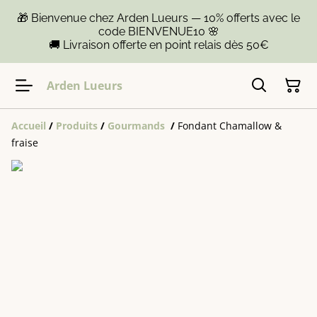
🎁 Bienvenue chez Arden Lueurs — 10% offerts avec le
code BIENVENUE10 🌸
🚚 Livraison offerte en point relais dès 50€
Arden Lueurs
Accueil
/
Produits
/
Gourmands
/
Fondant Chamallow &
fraise