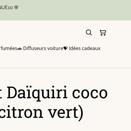
NUE10 🌸
rfumées
🚗 Diffuseurs voiture
💝 Idées cadeaux
 Daïquiri coco
citron vert)