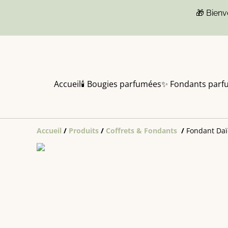
🎁 Bien
Accueil
🕯️ Bougies parfumées
✨ Fondants parf
Accueil
/
Produits
/
Coffrets & Fondants
/
Fondant Daïq