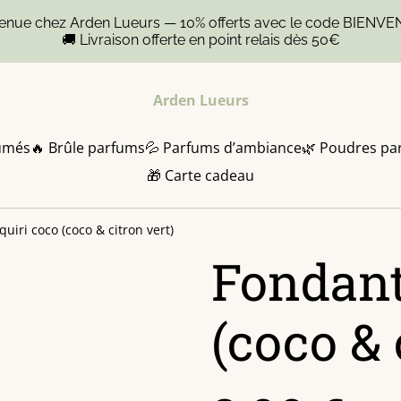
venue chez Arden Lueurs — 10% offerts avec le code BIENVE
🚚 Livraison offerte en point relais dès 50€
Arden Lueurs
umés
🔥 Brûle parfums
💦 Parfums d’ambiance
🌿 Poudres pa
🎁 Carte cadeau
uiri coco (coco & citron vert)
Fondant
(coco & 