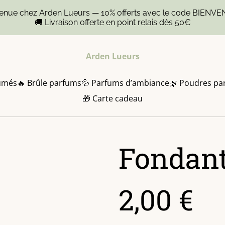
venue chez Arden Lueurs — 10% offerts avec le code BIENVE
🚚 Livraison offerte en point relais dès 50€
Arden Lueurs
umés
🔥 Brûle parfums
💦 Parfums d’ambiance
🌿 Poudres pa
🎁 Carte cadeau
Fondan
2,00 €