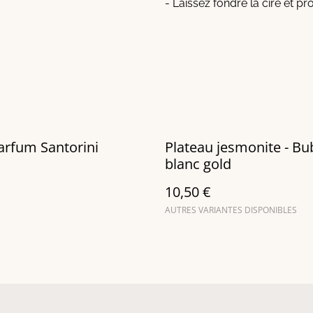
- Laissez fondre la cire et pr
arfum Santorini
Plateau jesmonite - Bu
blanc gold
10,50 €
AUTRES VARIANTES DISPONIBLES