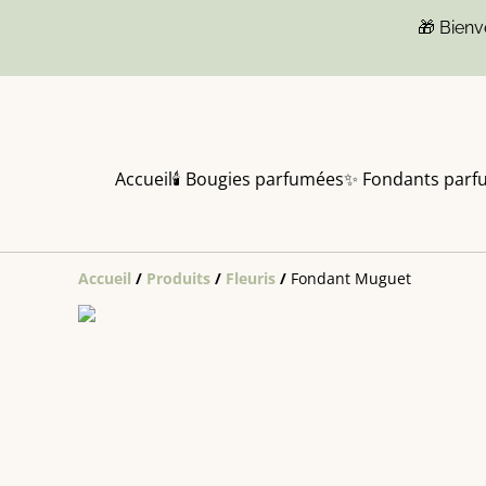
🎁 Bien
Accueil
🕯️ Bougies parfumées
✨ Fondants parf
Accueil
/
Produits
/
Fleuris
/
Fondant Muguet