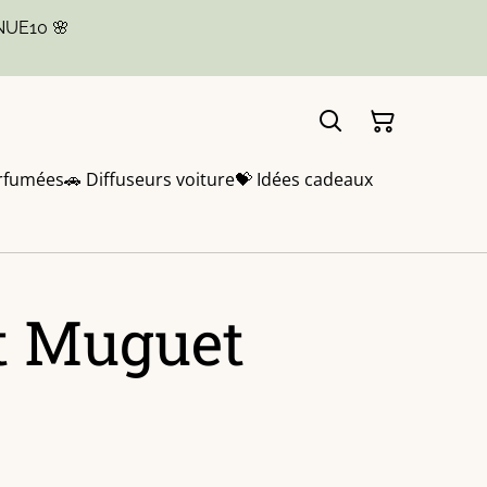
NUE10 🌸
rfumées
🚗 Diffuseurs voiture
💝 Idées cadeaux
t Muguet