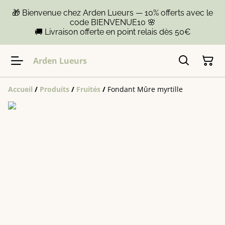
🎁 Bienvenue chez Arden Lueurs — 10% offerts avec le
code BIENVENUE10 🌸
🚚 Livraison offerte en point relais dès 50€
Arden Lueurs
Accueil
/
Produits
/
Fruités
/
Fondant Mûre myrtille