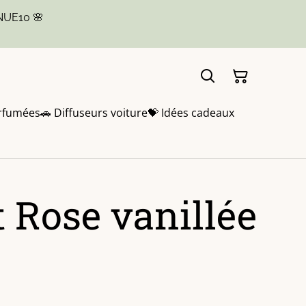
NUE10 🌸
rfumées
🚗 Diffuseurs voiture
💝 Idées cadeaux
 Rose vanillée