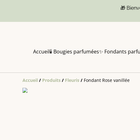
🎁 Bien
Accueil
🕯️ Bougies parfumées
✨ Fondants parf
Accueil
/
Produits
/
Fleuris
/
Fondant Rose vanillée