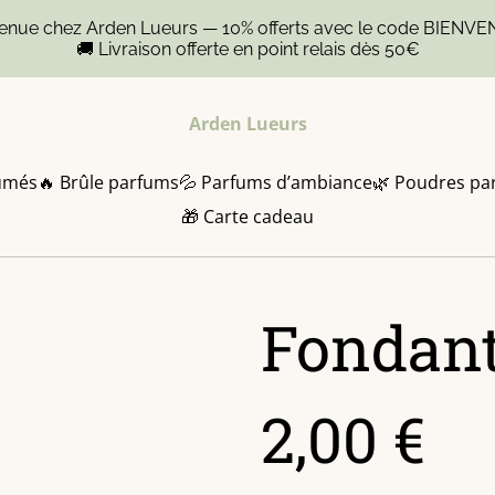
venue chez Arden Lueurs — 10% offerts avec le code BIENVE
🚚 Livraison offerte en point relais dès 50€
Arden Lueurs
umés
🔥 Brûle parfums
💦 Parfums d’ambiance
🌿 Poudres pa
🎁 Carte cadeau
Fondant
2,00 €