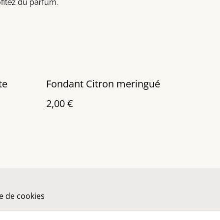
ofitez du parfum.
te
Fondant Citron meringué
2,00 €
ue de cookies