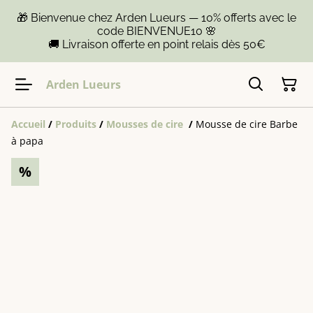
🎁 Bienvenue chez Arden Lueurs — 10% offerts avec le
code BIENVENUE10 🌸
🚚 Livraison offerte en point relais dès 50€
Arden Lueurs
Accueil
/
Produits
/
Mousses de cire
/
Mousse de cire Barbe
à papa
%