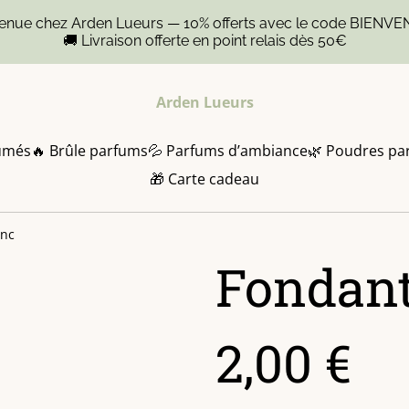
venue chez Arden Lueurs — 10% offerts avec le code BIENVE
🚚 Livraison offerte en point relais dès 50€
Arden Lueurs
umés
🔥 Brûle parfums
💦 Parfums d’ambiance
🌿 Poudres pa
🎁 Carte cadeau
anc
Fondant
2,00 €