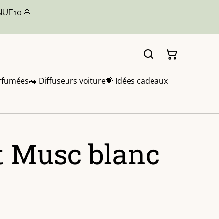
NUE10 🌸
rfumées
🚗 Diffuseurs voiture
💝 Idées cadeaux
 Musc blanc