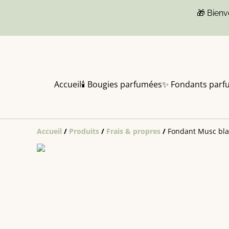
🎁 Bien
Accueil
🕯️ Bougies parfumées
✨ Fondants parf
Accueil
/
Produits
/
Frais & propres
/
Fondant Musc bl