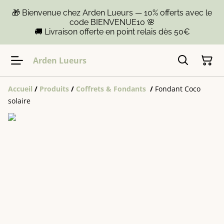
🎁 Bienvenue chez Arden Lueurs — 10% offerts avec le
code BIENVENUE10 🌸
🚚 Livraison offerte en point relais dès 50€
Arden Lueurs
Accueil
/
Produits
/
Coffrets & Fondants
/
Fondant Coco
solaire